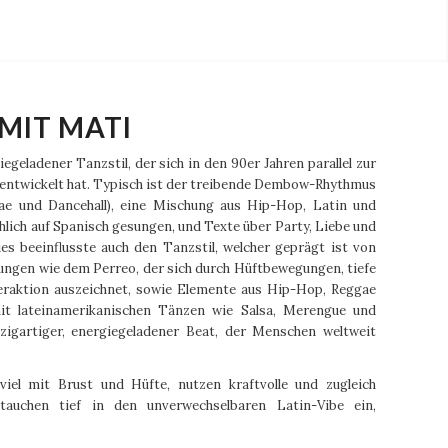
MIT MATI
geladener Tanzstil, der sich in den 90er Jahren parallel zur
entwickelt hat.
Typisch ist
der treibende Dembow-Rhythmus
gae und Dancehall), eine Mischung aus Hip-Hop, Latin und
hlich auf Spanisch gesungen, und Texte über Party, Liebe und
es beeinflusste auch den Tanzstil, welcher geprägt ist von
ungen wie dem Perreo,
der sich durch Hüftbewegungen, tiefe
eraktion auszeichnet, sowie Elemente aus Hip-Hop, Reggae
it lateinamerikanischen Tänzen wie Salsa, Merengue und
zigartiger, energiegeladener Beat, der Menschen weltweit
iel mit Brust und Hüfte, nutzen kraftvolle und zugleich
auchen tief in den unverwechselbaren Latin-Vibe ein,