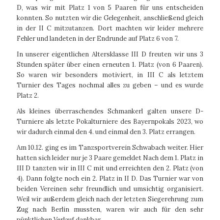
D, was wir mit Platz 1 von 5 Paaren für uns entscheiden
konnten. So nutzten wir die Gelegenheit, anschließend gleich
in der II C mitzutanzen. Dort machten wir leider mehrere
Fehler und landeten in der Endrunde auf Platz 6 von 7.
In unserer eigentlichen Altersklasse III D freuten wir uns 3
Stunden später über einen erneuten 1. Platz (von 6 Paaren).
So waren wir besonders motiviert, in III C als letztem
Turnier des Tages nochmal alles zu geben – und es wurde
Platz 2.
Als kleines überraschendes Schmankerl galten unsere D-
Turniere als letzte Pokalturniere des Bayernpokals 2023, wo
wir dadurch einmal den 4. und einmal den 3. Platz errangen.
Am 10.12. ging es im Tanzsportverein Schwabach weiter. Hier
hatten sich leider nur je 3 Paare gemeldet Nach dem 1. Platz in
III D tanzten wir in III C mit und erreichten den 2. Platz (von
4). Dann folgte noch ein 2. Platz in II D. Das Turnier war von
beiden Vereinen sehr freundlich und umsichtig organisiert.
Weil wir außerdem gleich nach der letzten Siegerehrung zum
Zug nach Berlin mussten, waren wir auch für den sehr
pünktlichen Verlauf dankbar.